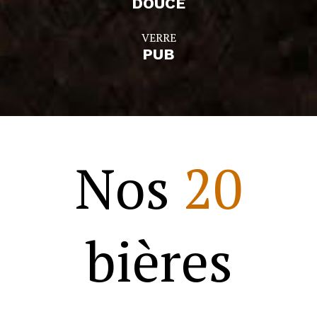
DOUCE
VERRE
PUB
Nos
20
bières