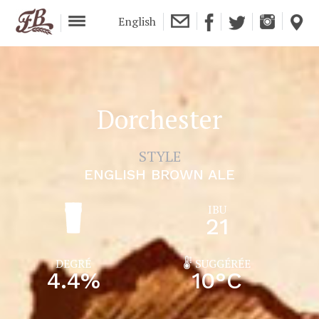
English
Dorchester
STYLE
ENGLISH BROWN ALE
IBU
21
DEGRÉ
SUGGÉRÉE
4.4
%
10
°C