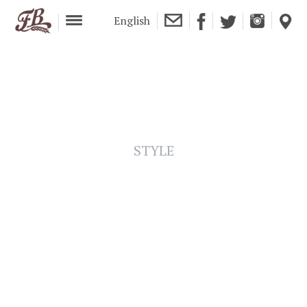
English
Framp-Boise
STYLE
SÛRE
IBU
DEGRÉ
15
5
%
SUGGÉRÉE
3
°C